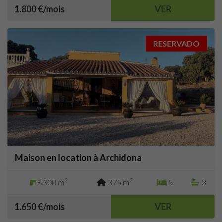
1.800 €/mois
VER
RESERVADO
Maison en location à Archidona
2
2
8.300 m
375 m
5
3
1.650 €/mois
VER