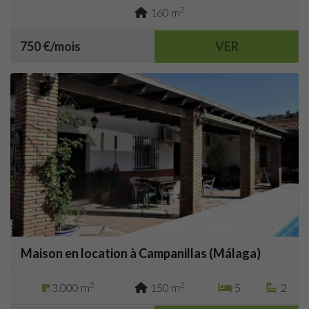
2
160 m
750 €/mois
VER
Maison en location à Campanillas (Málaga)
2
2
3.000 m
150 m
5
2