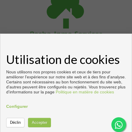
Utilisation de cookies
Copyright © 2026. Tous droits réservés.
Développé près
Inmoenter
.
Avis Légal
|
politique de protection des
données
|
Cookies policy
Nous utilisons nos propres cookies et ceux de tiers pour
améliorer l'expérience sur notre site web et à des fins d'analyse.
Certains sont nécessaires au bon fonctionnement du site web,
d'autres peuvent être configurés ou rejetés. Vous trouverez plus
d'informations sur la page
Politique en matière de cookies
Configurer